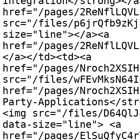
Integration</strong></a
href="/pages/2ReNflLQVL
src="/files/p6jrQfb9zKj
size="line"></a><a 
href="/pages/2ReNflLQVL
</a></td><td><a 
href="/pages/Nroch2XSIH
src="/files/wFEvMksN64I
href="/pages/Nroch2XSIH
Party-Applications</str
<img src="/files/D64QlJ
data-size="line"> <a 
href="/pages/ElSuQfyC4r