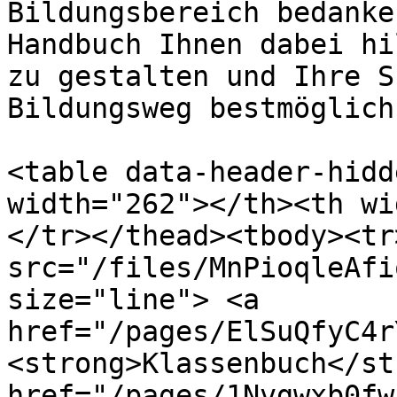
Bildungsbereich bedanke
Handbuch Ihnen dabei hi
zu gestalten und Ihre S
Bildungsweg bestmöglich
<table data-header-hidd
width="262"></th><th wi
</tr></thead><tbody><tr
src="/files/MnPioqleAfi
size="line"> <a 
href="/pages/ElSuQfyC4r
<strong>Klassenbuch</st
href="/pages/1Nvgwxb0fw