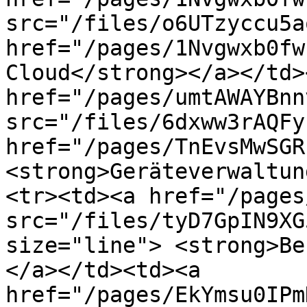
src="/files/o6UTzyccu5a
href="/pages/1Nvgwxb0fw
Cloud</strong></a></td>
href="/pages/umtAWAYBnn
src="/files/6dxww3rAQFy
href="/pages/TnEvsMwSGR
<strong>Geräteverwaltun
<tr><td><a href="/pages
src="/files/tyD7GpIN9XG
size="line"> <strong>Be
</a></td><td><a 
href="/pages/EkYmsu0IPm