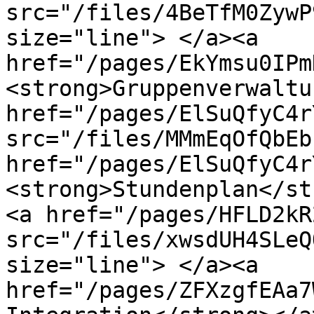
src="/files/4BeTfM0ZywP
size="line"> </a><a 
href="/pages/EkYmsu0IPm
<strong>Gruppenverwaltu
href="/pages/ElSuQfyC4r
src="/files/MMmEqOfQbEb
href="/pages/ElSuQfyC4r
<strong>Stundenplan</st
<a href="/pages/HFLD2kR
src="/files/xwsdUH4SLeQ
size="line"> </a><a 
href="/pages/ZFXzgfEAa7