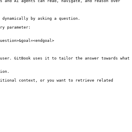
s and AI agents can read, navigate, and reason over 
 dynamically by asking a question.

ry parameter:

uestion>&goal=<endgoal>

user. GitBook uses it to tailor the answer towards what 
ion.

itional context, or you want to retrieve related 