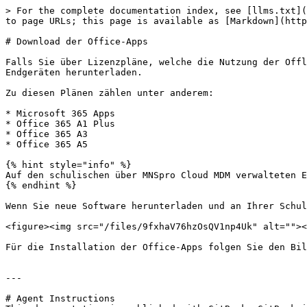
> For the complete documentation index, see [llms.txt](
to page URLs; this page is available as [Markdown](http
# Download der Office-Apps

Falls Sie über Lizenzpläne, welche die Nutzung der Offl
Endgeräten herunterladen.

Zu diesen Plänen zählen unter anderem:

* Microsoft 365 Apps

* Office 365 A1 Plus

* Office 365 A3

* Office 365 A5

{% hint style="info" %}

Auf den schulischen über MNSpro Cloud MDM verwalteten E
{% endhint %}

Wenn Sie neue Software herunterladen und an Ihrer Schul
<figure><img src="/files/9fxhaV76hzOsQV1np4Uk" alt=""><
Für die Installation der Office-Apps folgen Sie den Bil
---

# Agent Instructions
