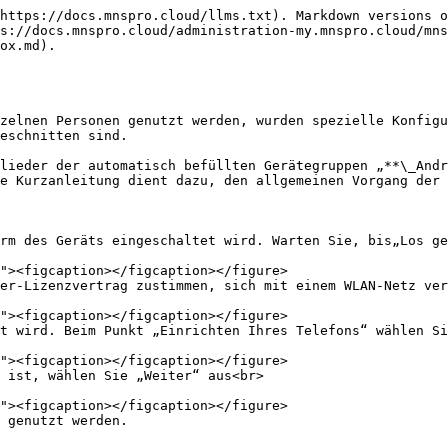
https://docs.mnspro.cloud/llms.txt). Markdown versions o
s://docs.mnspro.cloud/administration-my.mnspro.cloud/mns
ox.md).

zelnen Personen genutzt werden, wurden spezielle Konfigu
eschnitten sind.

lieder der automatisch befüllten Gerätegruppen „**\_Andr
e Kurzanleitung dient dazu, den allgemeinen Vorgang der 
rm des Geräts eingeschaltet wird. Warten Sie, bis„Los geh
er-Lizenzvertrag zustimmen, sich mit einem WLAN-Netz ver
t wird. Beim Punkt „Einrichten Ihres Telefons“ wählen Si
 ist, wählen Sie „Weiter“ aus<br>

 genutzt werden.
