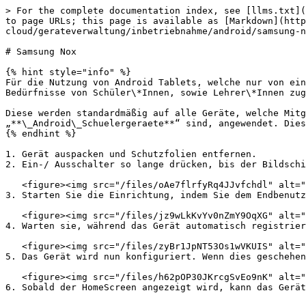
> For the complete documentation index, see [llms.txt](
to page URLs; this page is available as [Markdown](http
cloud/gerateverwaltung/inbetriebnahme/android/samsung-n
# Samsung Nox

{% hint style="info" %}

Für die Nutzung von Android Tablets, welche nur von ein
Bedürfnisse von Schüler\*Innen, sowie Lehrer\*Innen zug
Diese werden standardmäßig auf alle Geräte, welche Mitg
„**\_Android\_Schuelergeraete**“ sind, angewendet. Dies
{% endhint %}

1. Gerät auspacken und Schutzfolien entfernen.

2. Ein-/ Ausschalter so lange drücken, bis der Bildschi
   <figure><img src="/files/oAe7flrfyRq4JJvfchdl" alt=""><figcaption></figcaption></figure>

3. Starten Sie die Einrichtung, indem Sie dem Endbenutz
   <figure><img src="/files/jz9wLkKvYv0nZmY9OqXG" alt=""><figcaption></figcaption></figure>

4. Warten sie, während das Gerät automatisch registrier
   <figure><img src="/files/zyBr1JpNT53Os1wVKUIS" alt=""><figcaption></figcaption></figure>

5. Das Gerät wird nun konfiguriert. Wenn dies geschehen
   <figure><img src="/files/h62pOP30JKrcgSvEo9nK" alt=""><figcaption></figcaption></figure>

6. Sobald der HomeScreen angezeigt wird, kann das Gerät