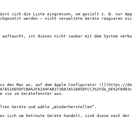
ässt sich die Liste eingrenzen, um gezielt z. B. nur App
ckgesetzt werden – nicht verwaltete Geräte reagieren nic
 auftaucht, ist dieses nicht sauber mit dem System verbu
ss des Mac an, auf dem Apple Configurator ![](https://do
A7A51605DFCBA%2F6244FAB373DA7A51605DFCC2%2Fde_DE%2F0d83c
e sie im Gerätefenster aus.
