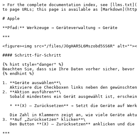
> For the complete documentation index, see [llms.txt](
to page URLs; this page is available as [Markdown](http
# Apple

**Pfad:** Werkzeuge → Geräteverwaltung → Geräte

***

<figure><img src="/files/JOgHAR5L6Mszobd5SS6R" alt=""><
#### Schritt-für-Schritt

{% hint style="danger" %}

Beachten Sie, dass sie Ihre Daten vorher sicher, bevor 
{% endhint %}

1. **Geräte auswählen**\

   Aktiviere die Checkboxen links neben den gewünschten Geräten in der Liste.

2. **Aktion ausführen**\

   Sobald mindestens ein Gerät ausgewählt ist, erscheinen oben zwei Schaltflächen:

   * **(X) – Zurücksetzen** → Setzt die Geräte auf Werkseinstellungen zurück *(Achtung: Datenverlust!)*

   Die Zahl in Klammern zeigt an, wie viele Geräte aktuell ausgewählt sind.

3. **Auf „Zurücksetzen" klicken**\

   Den Button **(X) – Zurücksetzen** anklicken und die folgende Sicherheitsabfrage bestätigen.

***
