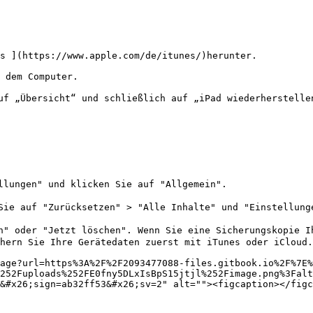
s ](https://www.apple.com/de/itunes/)herunter.

 dem Computer.

f „Übersicht“ und schließlich auf „iPad wiederherstellen
lungen" und klicken Sie auf "Allgemein".

ie auf "Zurücksetzen" > "Alle Inhalte" und "Einstellunge
" oder "Jetzt löschen". Wenn Sie eine Sicherungskopie Ih
hern Sie Ihre Gerätedaten zuerst mit iTunes oder iCloud.

age?url=https%3A%2F%2F2093477088-files.gitbook.io%2F%7E%
252Fuploads%252FE0fny5DLxIsBpS15jtjl%252Fimage.png%3Falt
&#x26;sign=ab32ff53&#x26;sv=2" alt=""><figcaption></figc