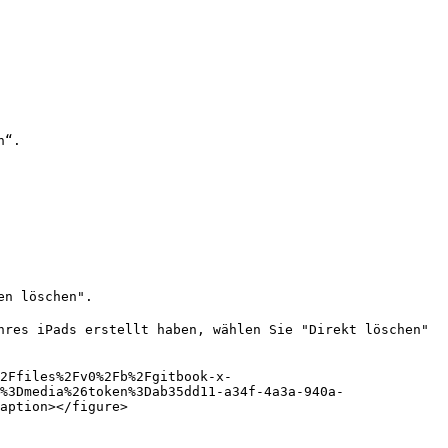
“.

n löschen".

res iPads erstellt haben, wählen Sie "Direkt löschen" 
2Ffiles%2Fv0%2Fb%2Fgitbook-x-
%3Dmedia%26token%3Dab35dd11-a34f-4a3a-940a-
aption></figure>
