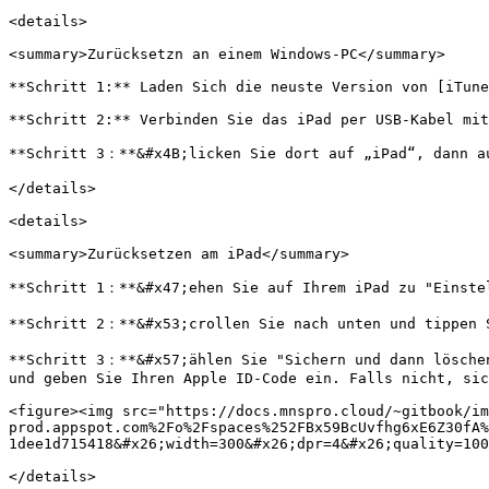
<details>

<summary>Zurücksetzn an einem Windows-PC</summary>

**Schritt 1:** Laden Sich die neuste Version von [iTune
**Schritt 2:** Verbinden Sie das iPad per USB-Kabel mit
**Schritt 3：**&#x4B;licken Sie dort auf „iPad“, dann au
</details>

<details>

<summary>Zurücksetzen am iPad</summary>

**Schritt 1：**&#x47;ehen Sie auf Ihrem iPad zu "Einstel
**Schritt 2：**&#x53;crollen Sie nach unten und tippen S
**Schritt 3：**&#x57;ählen Sie "Sichern und dann löschen
und geben Sie Ihren Apple ID-Code ein. Falls nicht, sic
<figure><img src="https://docs.mnspro.cloud/~gitbook/im
prod.appspot.com%2Fo%2Fspaces%252FBx59BcUvfhg6xE6Z30fA%
1dee1d715418&#x26;width=300&#x26;dpr=4&#x26;quality=100
</details>
