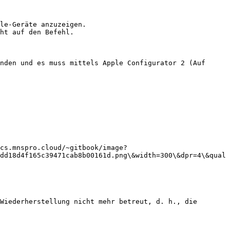
le-Geräte anzuzeigen.

ht auf den Befehl.

nden und es muss mittels Apple Configurator 2 (Auf 
cs.mnspro.cloud/~gitbook/image?
dd18d4f165c39471cab8b00161d.png\&width=300\&dpr=4\&qual