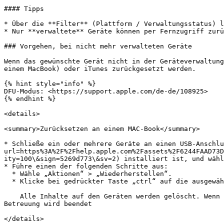
#### Tipps

* Über die **Filter** (Plattform / Verwaltungsstatus) l
* Nur **verwaltete** Geräte können per Fernzugriff zurü
### Vorgehen, bei nicht mehr verwalteten Geräte

Wenn das gewünschte Gerät nicht in der Geräteverwaltung
einem MacBook) oder iTunes zurückgesetzt werden.

{% hint style="info" %}

DFU-Modus: <https://support.apple.com/de-de/108925>

{% endhint %}

<details>

<summary>Zurücksetzen an einem MAC-Book</summary>

* Schließe ein oder mehrere Geräte an einen USB-Anschlu
url=https%3A%2F%2Fhelp.apple.com%2Fassets%2F6244FAAD73D
ity=100\&sign=5269d773\&sv=2) installiert ist, und wähl
* Führe einen der folgenden Schritte aus:

  * Wähle „Aktionen“ > „Wiederherstellen“.

  * Klicke bei gedrückter Taste „ctrl“ auf die ausgewählten Geräte und wähle „Wiederherstellen“.

    Alle Inhalte auf den Geräten werden gelöscht. Wenn es sich um betreute Geräte handelt, sind diese nach der Wiederherstellung nicht mehr betreut, d. h., die 
Betreuung wird beendet

</details>
