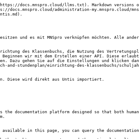
https://docs.mnspro.cloud/llms.txt). Markdown versions o
s://docs.mnspro.cloud/administration-my.mnspro.cloud/mns
ntis.md).

esitzen und es mit MNSpro verknüpfen möchten. Alle ander
richtung des Klassenbuchs, die Nutzung des Vertretungspl
 Beginnen wir mit dem Erstellen einer API. Diese erlaubt
en. Dazu gehen Sie auf die Einstellungen und klicken dan
ch-and-stundenplan/einrichtung-des-klassenbuchs/schuljah
n. Diese wird direkt aus Untis importiert.

s the documentation platform designed so that both human
m.

 available in this page, you can query the documentation