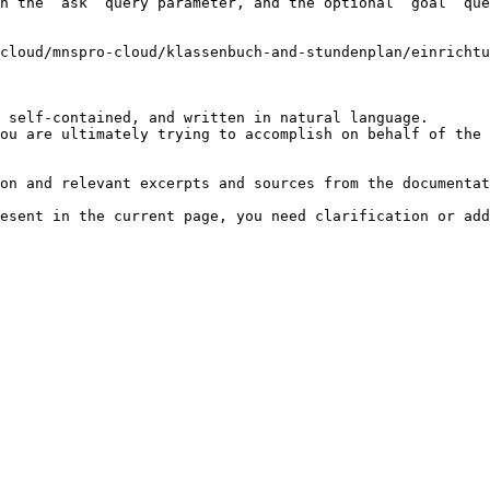
h the `ask` query parameter, and the optional `goal` que
cloud/mnspro-cloud/klassenbuch-and-stundenplan/einricht
 self-contained, and written in natural language.

ou are ultimately trying to accomplish on behalf of the 
on and relevant excerpts and sources from the documentat
esent in the current page, you need clarification or add