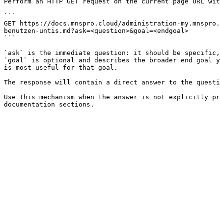
Perform an HTTP GET request on the current page URL wit
```

GET https://docs.mnspro.cloud/administration-my.mnspro.
benutzen-untis.md?ask=<question>&goal=<endgoal>

```

`ask` is the immediate question: it should be specific,
`goal` is optional and describes the broader end goal y
is most useful for that goal.

The response will contain a direct answer to the questi
Use this mechanism when the answer is not explicitly pr