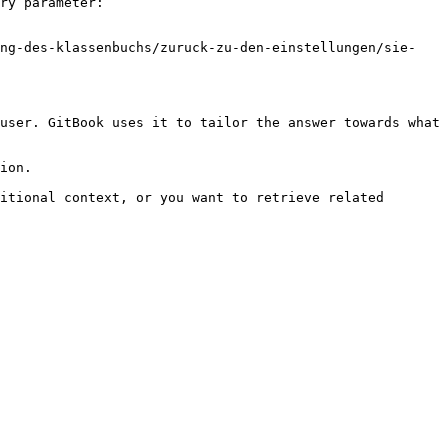
ry parameter:

ung-des-klassenbuchs/zuruck-zu-den-einstellungen/sie-
user. GitBook uses it to tailor the answer towards what 
ion.

itional context, or you want to retrieve related 