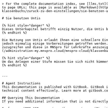
> For the complete documentation index, see [llms.txt](
to page URLs; this page is available as [Markdown](http
klassenbuchs/zuruck-zu-den-einstellungen/sie-benutzen-u
# Sie benutzen Untis

{% hint style="danger" %}

Dieses Unterkapitel betrifft einzig Nutzer, die Untis b
{% endhint %}

Die Nutzung von Untis erlaubt Ihnen eine schnellere Ein
jedoch einmalig einige Vorbereitungen getroffen werden.
zuzugreifen und diese in MNSpro für Lehrkräfte anzuzeig
(/administration-my.mnspro.cloud/mnspro-cloud/klassenbu
{% hint style="danger" %}

Um das Anlegen einer Stufe müssen Sie sich nicht kümmer
{% endhint %}

---

# Agent Instructions

This documentation is published with GitBook. GitBook i
technical content effectively. Learn more at gitbook.co
## Querying This Documentation

If you need additional information that is not directly