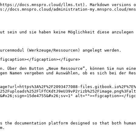
https://docs.mnspro.cloud/llms.txt). Markdown versions o
s://docs.mnspro.cloud/administration-my.mnspro.cloud/mns
ut sein und sie haben keine Möglichkeit diese anzulegen 
urcenmodul (Werkzeuge/Ressourcen) angelegt werden.

figcaption></figcaption></figure>

n. Über den Button „Neue Ressource“, können Sie nun eine
gen Namen vergeben und Auswählen, ob es sich bei der Res
age?url=https%3A%2F%2F2093477088-files.gitbook.io%2F%7E%
252Fuploads%252FlFfCKdtJ9eU39vP2rizb%252Fimage.png%3Falt
&#x26;sign=15de4755&#x26;sv=1" alt=""><figcaption></figc
s the documentation platform designed so that both human
m.
