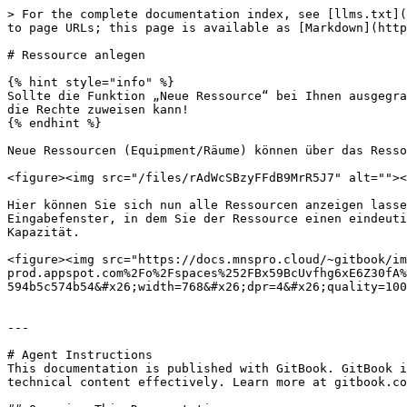
> For the complete documentation index, see [llms.txt](
to page URLs; this page is available as [Markdown](http
# Ressource anlegen

{% hint style="info" %}

Sollte die Funktion „Neue Ressource“ bei Ihnen ausgegra
die Rechte zuweisen kann!

{% endhint %}

Neue Ressourcen (Equipment/Räume) können über das Resso
<figure><img src="/files/rAdWcSBzyFFdB9MrR5J7" alt=""><
Hier können Sie sich nun alle Ressourcen anzeigen lasse
Eingabefenster, in dem Sie der Ressource einen eindeuti
Kapazität.

<figure><img src="https://docs.mnspro.cloud/~gitbook/im
prod.appspot.com%2Fo%2Fspaces%252FBx59BcUvfhg6xE6Z30fA%
594b5c574b54&#x26;width=768&#x26;dpr=4&#x26;quality=100
---

# Agent Instructions

This documentation is published with GitBook. GitBook i
technical content effectively. Learn more at gitbook.co