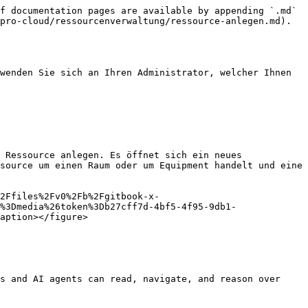
f documentation pages are available by appending `.md` 
pro-cloud/ressourcenverwaltung/ressource-anlegen.md).

wenden Sie sich an Ihren Administrator, welcher Ihnen 
 Ressource anlegen. Es öffnet sich ein neues 
source um einen Raum oder um Equipment handelt und eine 
2Ffiles%2Fv0%2Fb%2Fgitbook-x-
%3Dmedia%26token%3Db27cff7d-4bf5-4f95-9db1-
aption></figure>

s and AI agents can read, navigate, and reason over 