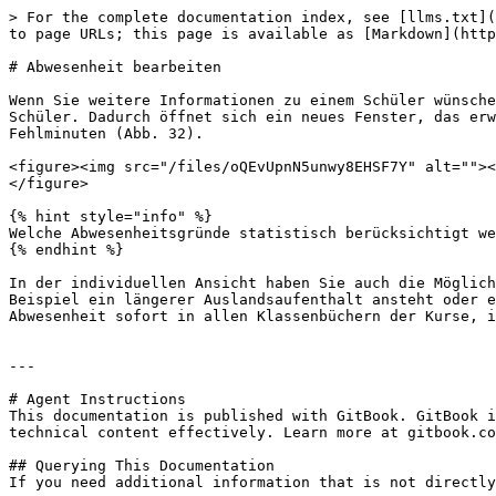
> For the complete documentation index, see [llms.txt](
to page URLs; this page is available as [Markdown](http
# Abwesenheit bearbeiten

Wenn Sie weitere Informationen zu einem Schüler wünsche
Schüler. Dadurch öffnet sich ein neues Fenster, das erw
Fehlminuten (Abb. 32).

<figure><img src="/files/oQEvUpnN5unwy8EHSF7Y" alt=""><
</figure>

{% hint style="info" %}

Welche Abwesenheitsgründe statistisch berücksichtigt we
{% endhint %}

In der individuellen Ansicht haben Sie auch die Möglich
Beispiel ein längerer Auslandsaufenthalt ansteht oder e
Abwesenheit sofort in allen Klassenbüchern der Kurse, i
---

# Agent Instructions

This documentation is published with GitBook. GitBook i
technical content effectively. Learn more at gitbook.co
## Querying This Documentation

If you need additional information that is not directly