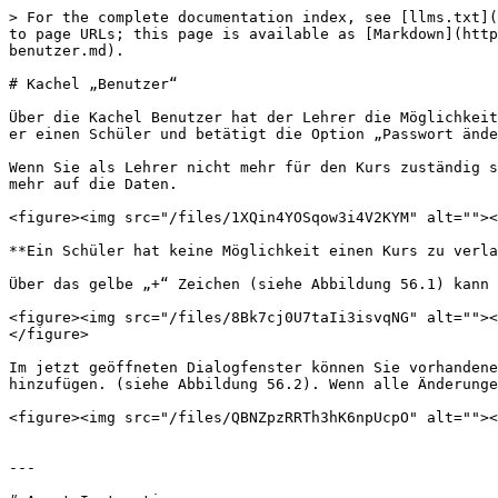
> For the complete documentation index, see [llms.txt](
to page URLs; this page is available as [Markdown](http
benutzer.md).

# Kachel „Benutzer“

Über die Kachel Benutzer hat der Lehrer die Möglichkeit
er einen Schüler und betätigt die Option „Passwort ände
Wenn Sie als Lehrer nicht mehr für den Kurs zuständig s
mehr auf die Daten.

<figure><img src="/files/1XQin4YOSqow3i4V2KYM" alt=""><
**Ein Schüler hat keine Möglichkeit einen Kurs zu verla
Über das gelbe „+“ Zeichen (siehe Abbildung 56.1) kann 
<figure><img src="/files/8Bk7cj0U7taIi3isvqNG" alt=""><
</figure>

Im jetzt geöffneten Dialogfenster können Sie vorhandene
hinzufügen. (siehe Abbildung 56.2). Wenn alle Änderunge
<figure><img src="/files/QBNZpzRRTh3hK6npUcpO" alt=""><
---
