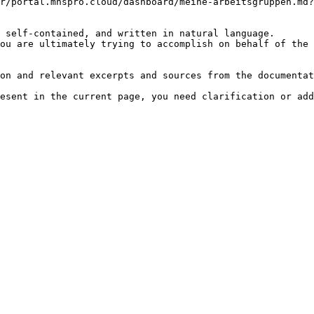
r/portal.mnspro.cloud/dashboard/meine-arbeitsgruppen.md?
 self-contained, and written in natural language.

ou are ultimately trying to accomplish on behalf of the 
on and relevant excerpts and sources from the documentat
esent in the current page, you need clarification or add