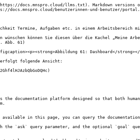
https://docs.mnspro.cloud/llms.txt). Markdown versions o
s://docs.mnspro.cloud/benutzerinnen-und-benutzer/portal.
chkeit Termine, Aufgaben etc. in einem Arbeitsbereich mi
n wünschen können Sie diesen über die Kachel „Meine Arbe
. Abb. 61)

figcaption><p><strong>Abbildung 61: Dashboard</strong></
erfolgt folgende Ansicht:

2Ghf4lHJAzbQbGoDQHc)

s the documentation platform designed so that both human
m.

 available in this page, you can query the documentation
h the `ask` query parameter, and the optional `goal` que