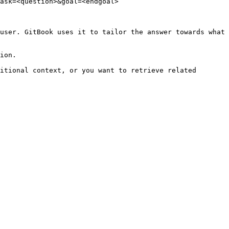
ask=<question>&goal=<endgoal>

user. GitBook uses it to tailor the answer towards what 
ion.

itional context, or you want to retrieve related 