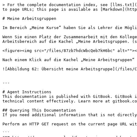
> For the complete documentation index, see [llms.txt](
to page URLs; this page is available as [Markdown](http
# Meine Arbeitsgruppen

Im Bereich „Meine Kurse“ haben Sie als Lehrer die Mögli
Wenn Sie einen Platz der Zusammenarbeit mit den Kollege
Arbeitsbereich auf die Kachel „Meine Arbeitsgruppen. (s
<figure><img src="/files/87zb7hdcWbcQeb7kH6bc" alt=""><
Nach einem Klick auf die Kachel „Meine Arbeitsgruppen“ 
![Abbildung 62: Übersicht meine Arbeitsgruppe](/files/C
---

# Agent Instructions

This documentation is published with GitBook. GitBook i
technical content effectively. Learn more at gitbook.co
## Querying This Documentation

If you need additional information that is not directly
Perform an HTTP GET request on the current page URL wit
```
