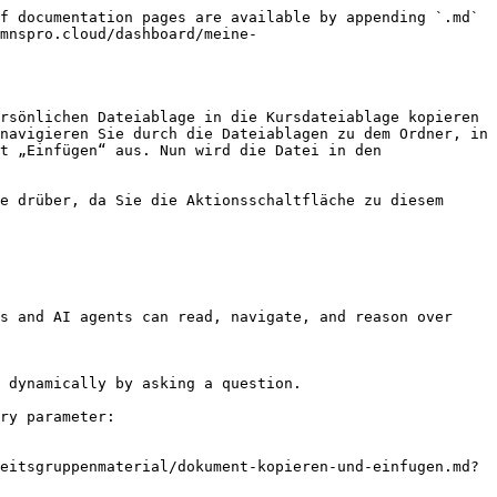
f documentation pages are available by appending `.md` 
mnspro.cloud/dashboard/meine-
rsönlichen Dateiablage in die Kursdateiablage kopieren 
navigieren Sie durch die Dateiablagen zu dem Ordner, in 
t „Einfügen“ aus. Nun wird die Datei in den 
e drüber, da Sie die Aktionsschaltfläche zu diesem 
s and AI agents can read, navigate, and reason over 
 dynamically by asking a question.

ry parameter:

eitsgruppenmaterial/dokument-kopieren-und-einfugen.md?