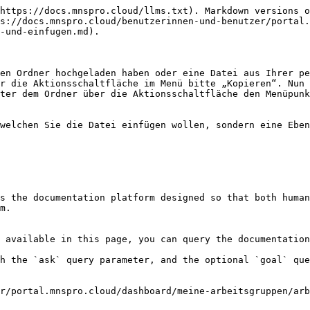
https://docs.mnspro.cloud/llms.txt). Markdown versions o
s://docs.mnspro.cloud/benutzerinnen-und-benutzer/portal.
-und-einfugen.md).

en Ordner hochgeladen haben oder eine Datei aus Ihrer pe
r die Aktionsschaltfläche im Menü bitte „Kopieren“. Nun 
ter dem Ordner über die Aktionsschaltfläche den Menüpunk
welchen Sie die Datei einfügen wollen, sondern eine Eben
s the documentation platform designed so that both human
m.

 available in this page, you can query the documentation
h the `ask` query parameter, and the optional `goal` que
r/portal.mnspro.cloud/dashboard/meine-arbeitsgruppen/arb