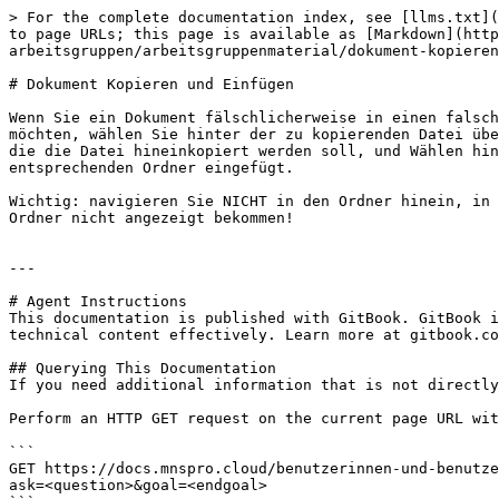
> For the complete documentation index, see [llms.txt](
to page URLs; this page is available as [Markdown](http
arbeitsgruppen/arbeitsgruppenmaterial/dokument-kopieren
# Dokument Kopieren und Einfügen

Wenn Sie ein Dokument fälschlicherweise in einen falsch
möchten, wählen Sie hinter der zu kopierenden Datei übe
die die Datei hineinkopiert werden soll, und Wählen hin
entsprechenden Ordner eingefügt.

Wichtig: navigieren Sie NICHT in den Ordner hinein, in 
Ordner nicht angezeigt bekommen!

---

# Agent Instructions

This documentation is published with GitBook. GitBook i
technical content effectively. Learn more at gitbook.co
## Querying This Documentation

If you need additional information that is not directly
Perform an HTTP GET request on the current page URL wit
```

GET https://docs.mnspro.cloud/benutzerinnen-und-benutze
ask=<question>&goal=<endgoal>
