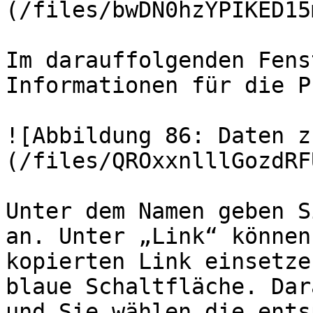
(/files/bwDN0hzYPIKED15
Im darauffolgenden Fens
Informationen für die P
![Abbildung 86: Daten z
(/files/QROxxnlllGozdRF
Unter dem Namen geben S
an. Unter „Link“ können
kopierten Link einsetze
blaue Schaltfläche. Dar
und Sie wählen die ents