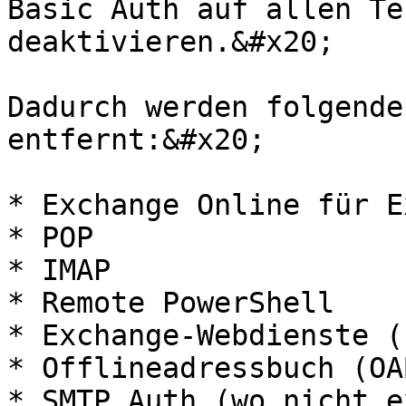
Basic Auth auf allen Te
deaktivieren.&#x20;

Dadurch werden folgende
entfernt:&#x20;

* Exchange Online für E
* POP

* IMAP

* Remote PowerShell

* Exchange-Webdienste (E
* Offlineadressbuch (OA
* SMTP Auth (wo nicht e