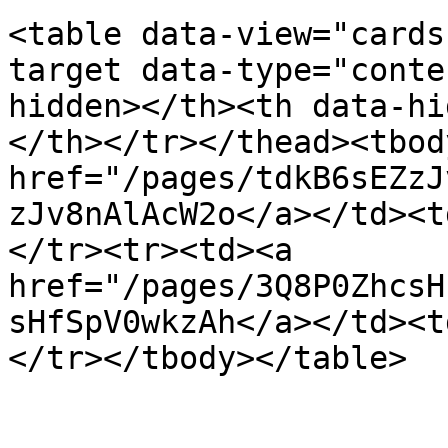
<table data-view="cards
target data-type="conte
hidden></th><th data-hi
</th></tr></thead><tbod
href="/pages/tdkB6sEZzJ
zJv8nAlAcW2o</a></td><t
</tr><tr><td><a 
href="/pages/3Q8P0ZhcsH
sHfSpV0wkzAh</a></td><t
</tr></tbody></table>
