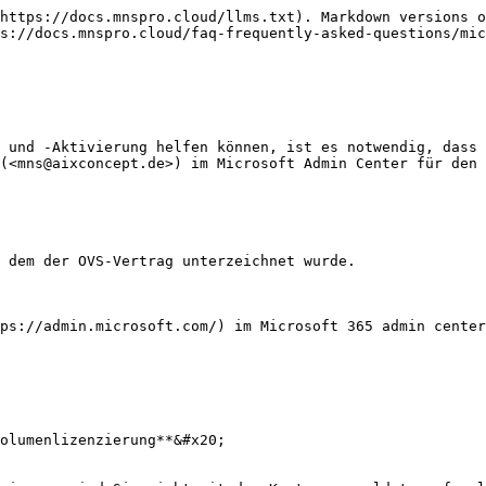
https://docs.mnspro.cloud/llms.txt). Markdown versions o
s://docs.mnspro.cloud/faq-frequently-asked-questions/mi
 und -Aktivierung helfen können, ist es notwendig, dass 
(<mns@aixconcept.de>) im Microsoft Admin Center für den 
 dem der OVS-Vertrag unterzeichnet wurde.

ps://admin.microsoft.com/) im Microsoft 365 admin center
olumenlizenzierung**&#x20;
