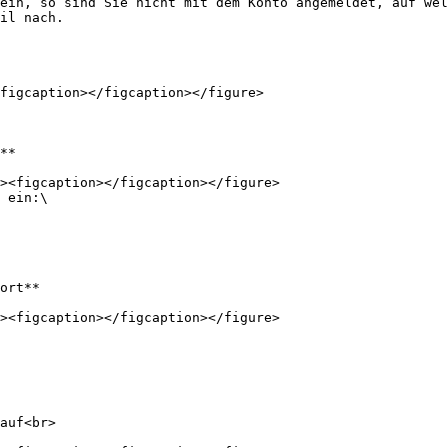
ein, so sind Sie nicht mit dem Konto angemeldet, auf wel
il nach.

figcaption></figcaption></figure>

**

 ein:\

ort**

auf<br>
