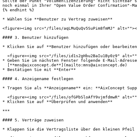
Sollte der Punkt "Volumenlizenzierung" nicht sichtbar s
noch einmal in Ihrer "Open Value Order Confirmation"-Ma
{% endhint %}

* Wählen Sie **Benutzer zu Vertrag zuweisen**

<figure><img src="/files/aqLMuQuQv5SuPim8fmMJ" alt=""><
#### 3. Benutzer hinzufügen

* Klicken Sie auf **Benutzer hinzufügen oder bearbeiten
  <figure><img src="/files/id1s2gHbu2BaIu1By0z9" alt=""><figcaption></figcaption></figure>

* Geben Sie im nächsten Fenster folgende E-Mail-Adresse
  [**mns@aixconcept.de**](mailto:mns@aixconcept.de)

* Bestätigen Sie mit **Enter**

#### 4. Anzeigename festlegen

* Tragen Sie als **Anzeigename** ein: **AixConcept Supp
  <figure><img src="/files/ofGPbSloAfY9vjmfdmwR" alt=""><figcaption></figcaption></figure>

* Klicken Sie auf **Überprüfen und anwenden**

***

#### 5. Verträge zuweisen

* Klappen Sie die Vertragsliste über den kleinen Pfeil 