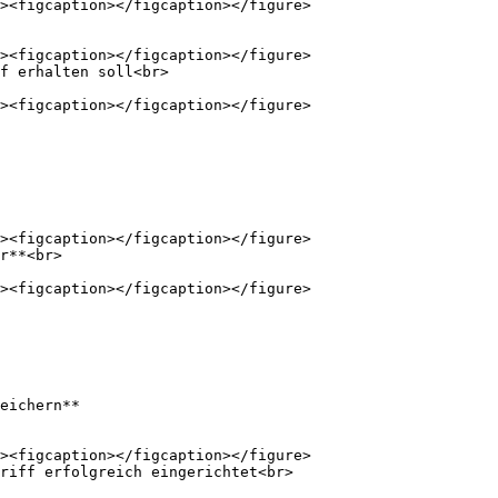
f erhalten soll<br>

r**<br>

eichern**

riff erfolgreich eingerichtet<br>
