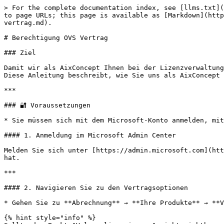
> For the complete documentation index, see [llms.txt](
to page URLs; this page is available as [Markdown](http
vertrag.md).

# Berechtigung OVS Vertrag

### Ziel

Damit wir als AixConcept Ihnen bei der Lizenzverwaltung
Diese Anleitung beschreibt, wie Sie uns als AixConcept 
***

### 🔐 Voraussetzungen

* Sie müssen sich mit dem Microsoft-Konto anmelden, mit
#### 1. Anmeldung im Microsoft Admin Center

Melden Sie sich unter [https://admin.microsoft.com](htt
hat.

***

#### 2. Navigieren Sie zu den Vertragsoptionen

* Gehen Sie zu **Abrechnung** → **Ihre Produkte** → **V
{% hint style="info" %}
