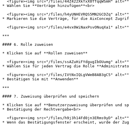
  <figure><img src="/files/44Z422XkfxX0TTqqWSmH" alt=""><figcaption></figcaption></figure>

* Wählen Sie **Verträge hinzufügen**<br>

  <figure><img src="/files/h4yUNHEVRQS5MN2GCDZq" alt=""><figcaption></figcaption></figure>

* Markieren Sie die Verträge, für die AixConcept Zugrif
  <figure><img src="/files/e4vx0WiNaxPsvONuqXa1" alt=""><figcaption></figcaption></figure>

***

#### 6. Rolle zuweisen

* Klicken Sie auf **Rollen zuweisen**

  <figure><img src="/files/ssAZuHiFYdgugIbOUumg" alt=""><figcaption></figcaption></figure>

* Wählen Sie für jeden Vertrag die Rolle **Administrato
  <figure><img src="/files/IVtNxIQLgVWeB8AB3gC5" alt=""><figcaption></figcaption></figure>

* Bestätigen Sie mit **Anwenden**

***

#### 7. Zuweisung überprüfen und speichern

* Klicken Sie auf **Benutzerzuweisung überprüfen und sp
* Bestätigung der Rechtvergabe<br>

  <figure><img src="/files/h9j3h14Fd0jn3ERms9yD" alt=""><figcaption></figcaption></figure>

* Wenn das Bestätigungsfenster erscheint, wurde der Zug