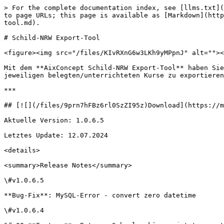
> For the complete documentation index, see [llms.txt](https://docs.mnspro.cloud/llms.txt). Markdown versions of documentation pages are available by appending `.md` to page URLs; this page is available as [Markdown](https://docs.mnspro.cloud/faq-frequently-asked-questions/schulverwaltungssystem/schild-nrw/schild-nrw-export-tool.md).

# Schild-NRW Export-Tool

<figure><img src="/files/KIvRXnG6w3LKh9yMPpnJ" alt=""><figcaption></figcaption></figure>

Mit dem **AixConcept Schild-NRW Export-Tool** haben Sie die Möglichkeit, mit wenigen Klicks den Nutzerdatenstamm der Schüler\*Innen sowie Lehrer\*Innen inklusive der jeweiligen belegten/unterrichteten Kurse zu exportieren. Die so exportierten Datensätze können im Anschluss direkt für den Benutzerimport in MNSpro genutzt werden.

***

## [![](/files/9prn7hFBz6rl0SzZI95z)Download](https://mnsprocloud.blob.core.windows.net/download/AixConceptSchildNRWExporter-v1065.zip)

Aktuelle Version: 1.0.6.5

Letztes Update: 12.07.2024

<details>

<summary>Release Notes</summary>

\#v1.0.6.5

**Bug-Fix**: MySQL-Error - convert zero datetime

\#v1.0.6.4

&#x20;**Feature**: Externe Schueler können jetzt exportiert werden

&#x20;**Feature**: Gesetzte Einstellungen werden jetzt gespeichert.

\#v1.0.6.3

&#x20;**Bug-Fix**: Es kann keine Verbindung zu SQL und MySQL aufgebaut werden.

\#v1.0.6.1

&#x20; **Feature**: Export Lehrer ohne Kurse

</details>

<details>

<summary>Installationsanweisung</summary>

1. Laden Sie sich die neuste Version herunter
2. Entpacken Sie die ZIP-Datei.
3. Starten Sie die Datei AixConceptSchildNRWExporter.exe

</details>

***

### Datenbankverbindung herstellen <a href="#datenbankverbindung-herstellen" id="datenbankverbindung-herstellen"></a>

{% hint style="warning" %}
Sollten Sie beim starten des Tool folgende Meldung angezeigt bekommen, liegt es daran, dass diese aus dem Netz heruntergeladen wurden. Bitte Drücken Sie hier auf "Weitere Informationen" und auf "Trotzdem ausführen".

&#x20;<img src="/files/oWgxIxW2GddJgayG38yX" alt="" data-size="original">
{% endhint %}

Starten Sie das Tool ***AixConceptSchildNRWExporter.exe*** und wählen Sie im ersten Schritt die bei Ihnen eingesetzte Verbindungsart zur Datenbank von Schild-NRW.&#x20;

Sie können hier zwischen folgenden DB-System auswählen:&#x20;

1. [MS Access](#microsoft-access)
2. [MSSQL bzw. MySQL](#mysql-bzw.-ms-sql)

Die Verbindung zur Datenbank wird dabei je nach Datenbanktyp unterschiedlich hergestellt:

## Microsoft Access

Standardmäßig werden bei MS-Access-basierten Datenbanken die zugehörigen .mdb-Dateien unter folgendem Installationspfad angelegt:

*C:\SchILD-NRW\DB*

{% hint style="info" %}
Der Installationspfad von Schild-NRW kann vom Standard jedoch auch abweichen.&#x20;
{% endhint %}

Die Datenbankdateien erkennen Sie stets an der .mdb-Endung. Wählen Sie also als Verbindungsart „MS Access (.mdb)“ (1) und im Anschluss die gewünschte Datenbankdatei (2) aus:

<img src="https://1593261854-files.gitbook.io/~/files/v0/b/gitbook-x-prod.appspot.com/o/spaces%2FBx59BcUvfhg6xE6Z30fA%2Fuploads%2FCxovtbcsY3kDeGsn2m9E%2Fimage.png?alt=media&#x26;token=509f0d84-4d43-4d97-8646-d56182f8eac5" alt="" width="100%">

{% hint style="info" %}
Für die Verwendung von MS-Access-Datenbanken wird die Microsoft Access Database Engine benötigt. Sollte diese auf Ihrem Rechner noch nic