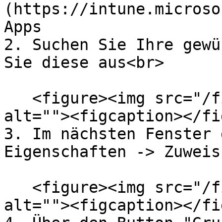
(https://intune.microso
Apps

2. Suchen Sie Ihre gewü
Sie diese aus<br>

   <figure><img src="/files/s3LHvQvWtvSWwitvnMly" 
alt=""><figcaption></fi
3. Im nächsten Fenster 
Eigenschaften -> Zuweis
   <figure><img src="/files/k2GhtAIB8BL9HiPAYW9a" 
alt=""><figcaption></fi