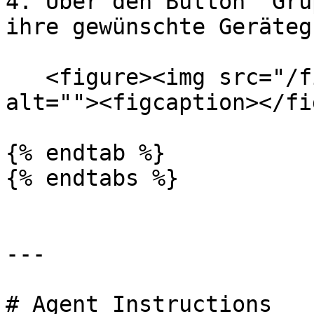
4. Über den Button "Gru
ihre gewünschte Geräteg
   <figure><img src="/files/ObltaNjXgZ2fnTpN6dqz" 
alt=""><figcaption></fi
{% endtab %}

{% endtabs %}

---

# Agent Instructions
